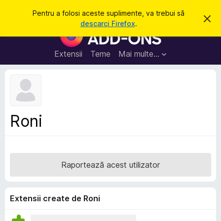
C
Intră în cont
Pentru a folosi aceste suplimente, va trebui să
R
a
descarci Firefox
.
e
S
u
s
u
p
t
i
p
Extensii
Teme
Mai multe…
ă
n
l
g
e
i
a
m
c
e
e
a
n
s
Roni
t
t
ă
e
n
o
p
t
e
i
Raportează acest utilizator
f
n
i
t
c
a
r
Extensii create de Roni
r
u
e
F