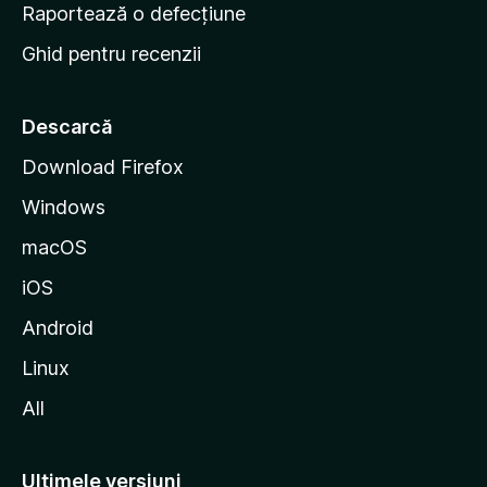
e
Raportează o defecțiune
s
Ghid pentru recenzii
t
a
r
Descarcă
t
Download Firefox
M
Windows
o
z
macOS
i
iOS
l
l
Android
a
Linux
All
Ultimele versiuni