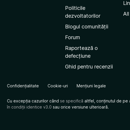
Li
i
Politicile
n
All
dezvoltatorilor
a
Blogul comunității
d
e
Forum
s
Raportează o
t
defecțiune
a
Ghid pentru recenzii
r
t
M
Confidențialitate
Cookie-uri
Mențiuni legale
o
z
Cu excepția cazurilor când
se specifică
altfel, conținutul de pe 
i
în condiții identice v3.0
sau orice versiune ulterioară.
l
l