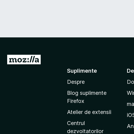
D
u
Suplimente
De
-
Despre
Do
t
e
Blog suplimente
Wi
p
Firefox
m
e
Atelier de extensii
p
iO
a
Centrul
An
g
dezvoltatorilor