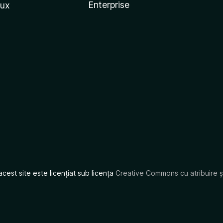
Enterprise
nux
acest site este licențiat sub licența
Creative Commons cu atribuire și