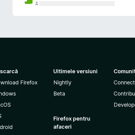
scarcă
Ultimele versiuni
Comuni
wnload Firefox
Nightly
Connect
ndows
Beta
Contribu
acOS
Develop
S
Firefox pentru
afaceri
droid