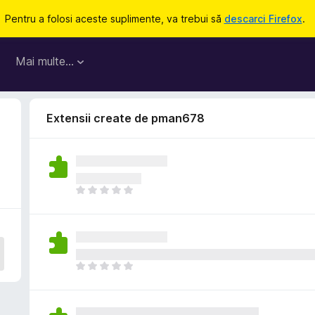
Pentru a folosi aceste suplimente, va trebui să
descarci Firefox
.
Mai multe…
Extensii create de pman678
N
u
e
x
i
s
N
t
u
ă
e
î
x