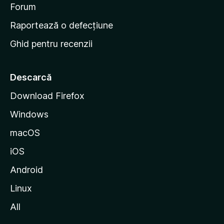
d
Forum
e
Raportează o defecțiune
s
Ghid pentru recenzii
t
a
r
Descarcă
t
Download Firefox
M
Windows
o
z
macOS
i
iOS
l
l
Android
a
Linux
All