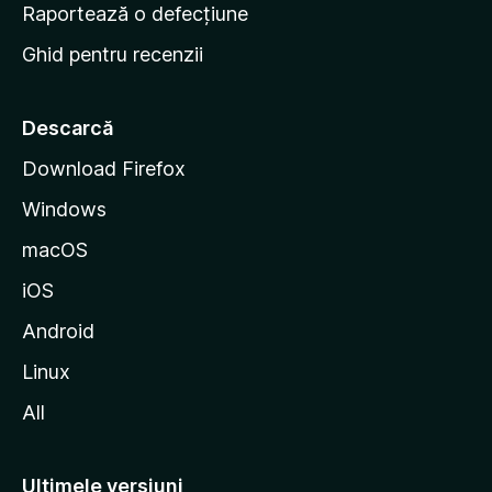
e
Raportează o defecțiune
s
Ghid pentru recenzii
t
a
r
Descarcă
t
Download Firefox
M
Windows
o
z
macOS
i
iOS
l
l
Android
a
Linux
All
Ultimele versiuni