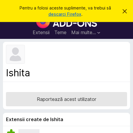
C
Intră în cont
Pentru a folosi aceste suplimente, va trebui să
R
a
descarci Firefox
.
e
S
u
s
u
p
t
i
p
Extensii
Teme
Mai multe…
ă
n
l
g
e
i
a
m
c
e
e
a
n
s
Ishita
t
t
ă
e
n
o
p
t
e
i
Raportează acest utilizator
f
n
i
t
c
a
r
Extensii create de Ishita
r
u
e
F