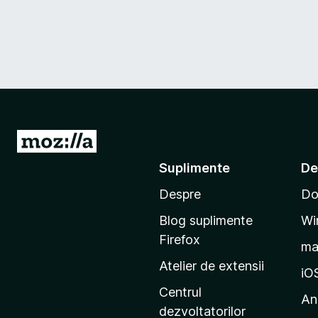
D
u
Suplimente
De
-
Despre
Do
t
e
Blog suplimente
Wi
p
Firefox
m
e
Atelier de extensii
p
iO
a
Centrul
An
g
dezvoltatorilor