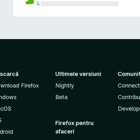
scarcă
Ultimele versiuni
Comuni
wnload Firefox
Nightly
Connect
ndows
Beta
Contribu
acOS
Develop
S
Firefox pentru
afaceri
droid