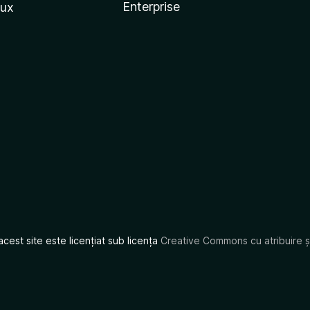
Enterprise
nux
acest site este licențiat sub licența
Creative Commons cu atribuire și