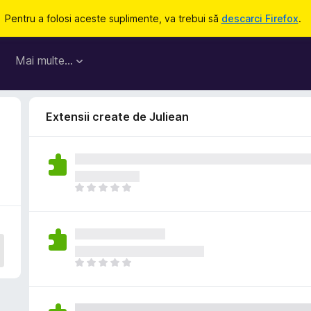
Pentru a folosi aceste suplimente, va trebui să
descarci Firefox
.
Mai multe…
Extensii create de Juliean
N
u
e
x
i
s
N
t
u
ă
e
î
x