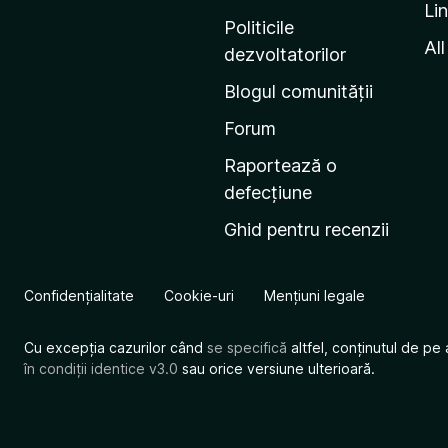
Li
i
Politicile
n
All
dezvoltatorilor
a
Blogul comunității
d
e
Forum
s
Raportează o
t
defecțiune
a
Ghid pentru recenzii
r
t
M
Confidențialitate
Cookie-uri
Mențiuni legale
o
z
Cu excepția cazurilor când
se specifică
altfel, conținutul de pe 
i
în condiții identice v3.0
sau orice versiune ulterioară.
l
l