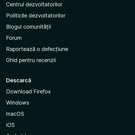
ă
Centrul dezvoltatorilor
g
r
i
i
Politicile dezvoltatorilor
n
Blogul comunității
a
d
Forum
e
Raportează o defecțiune
s
Ghid pentru recenzii
t
a
r
Descarcă
t
Download Firefox
M
Windows
o
z
macOS
i
iOS
l