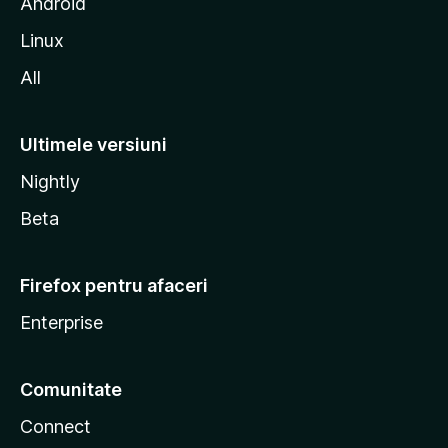
l
Android
a
Linux
All
Ultimele versiuni
Nightly
Beta
Firefox pentru afaceri
Enterprise
Comunitate
Connect