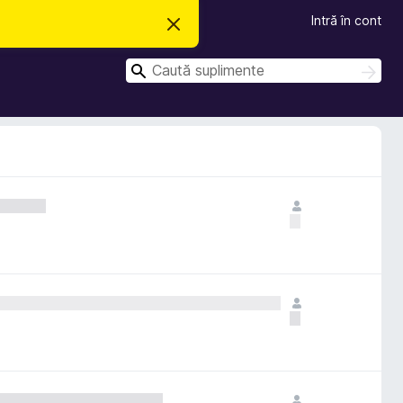
Intră în cont
R
e
s
C
p
C
i
a
a
n
u
u
g
t
e
t
ă
a
ă
c
e
a
s
t
ă
n
o
t
i
f
i
c
a
r
e