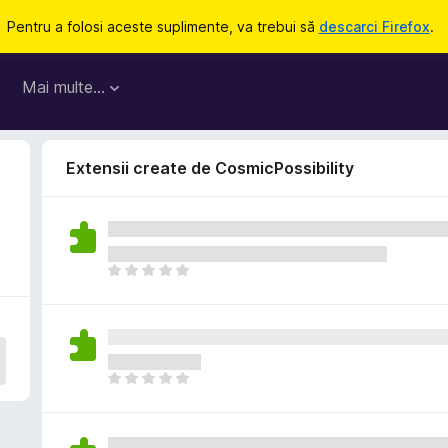
Pentru a folosi aceste suplimente, va trebui să
descarci Firefox
.
Mai multe…
Extensii create de CosmicPossibility
N
u
e
x
i
s
N
t
u
ă
e
î
x