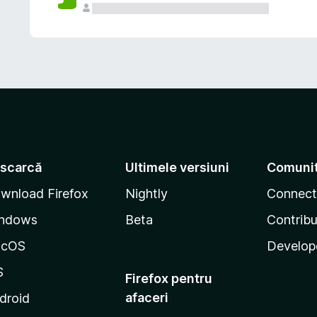
scarcă
Ultimele versiuni
Comuni
wnload Firefox
Nightly
Connect
ndows
Beta
Contribu
acOS
Develop
S
Firefox pentru
afaceri
droid