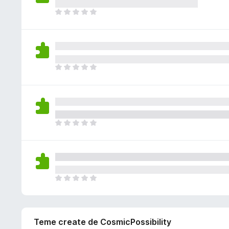
i
l
c
s
N
u
ă
t
u
ă
e
ă
e
r
v
î
x
i
a
n
i
l
c
s
N
u
ă
t
u
ă
e
ă
e
r
v
î
x
i
a
n
i
l
c
s
N
u
ă
t
u
ă
e
ă
e
r
v
î
x
i
a
n
i
l
c
s
N
u
ă
t
u
ă
e
ă
e
r
v
î
x
i
a
n
Teme create de CosmicPossibility
i