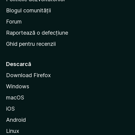
n
Blogul comunității
a
d
Forum
e
Raportează o defecțiune
s
Ghid pentru recenzii
t
a
r
Descarcă
t
Download Firefox
M
Windows
o
z
macOS
i
iOS
l
l
Android
a
Linux