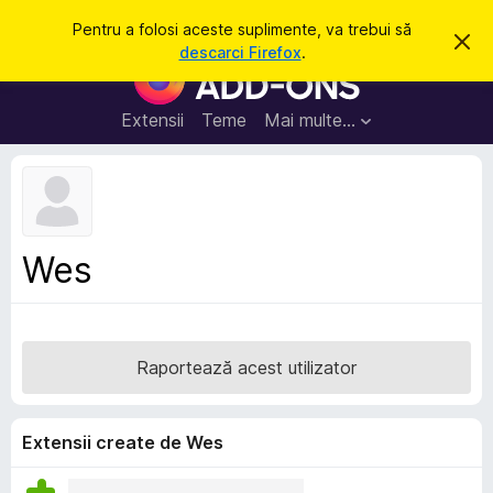
C
Intră în cont
Pentru a folosi aceste suplimente, va trebui să
R
a
descarci Firefox
.
e
S
u
s
u
p
t
i
p
Extensii
Teme
Mai multe…
ă
n
l
g
e
i
a
m
c
e
e
a
n
s
Wes
t
t
ă
e
n
o
p
t
e
i
Raportează acest utilizator
f
n
i
t
c
a
r
Extensii create de Wes
r
u
e
F