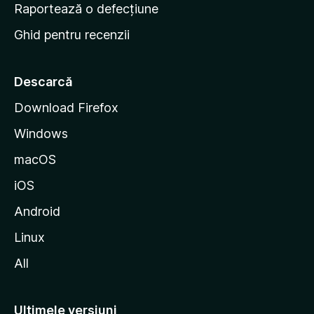
e
Raportează o defecțiune
s
Ghid pentru recenzii
t
a
r
Descarcă
t
Download Firefox
M
Windows
o
z
macOS
i
iOS
l
l
Android
a
Linux
All
Ultimele versiuni