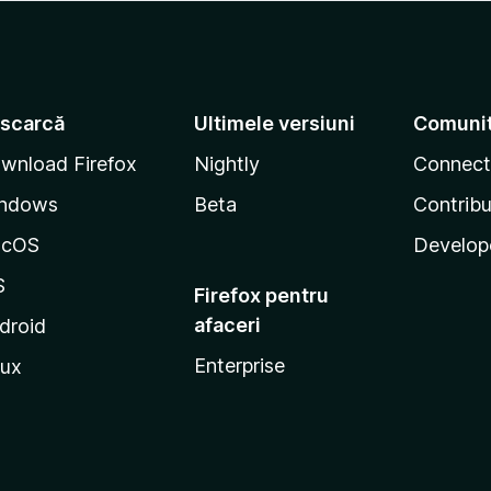
scarcă
Ultimele versiuni
Comuni
wnload Firefox
Nightly
Connect
ndows
Beta
Contribu
acOS
Develop
S
Firefox pentru
afaceri
droid
Enterprise
nux