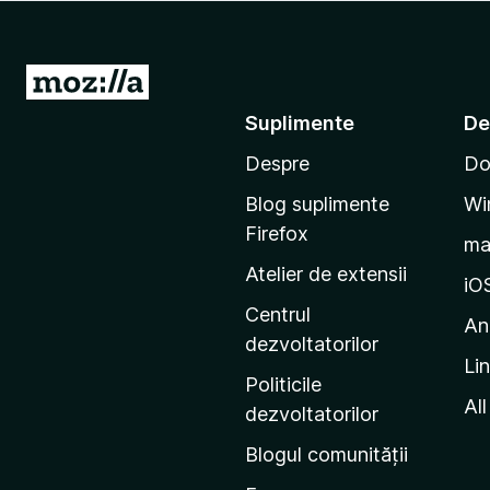
i
r
e
D
f
u
Suplimente
De
o
-
x
Despre
Do
t
e
Blog suplimente
Wi
p
Firefox
m
e
Atelier de extensii
p
iO
a
Centrul
An
g
dezvoltatorilor
Li
i
Politicile
n
All
dezvoltatorilor
a
Blogul comunității
d