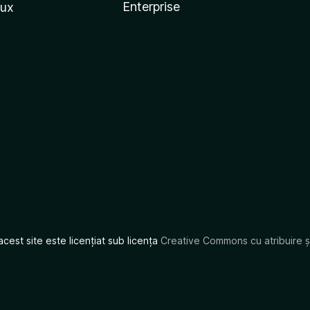
Enterprise
nux
acest site este licențiat sub licența
Creative Commons cu atribuire și