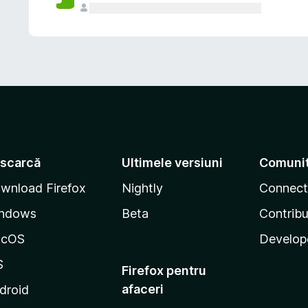
scarcă
Ultimele versiuni
Comuni
wnload Firefox
Nightly
Connect
ndows
Beta
Contribu
acOS
Develop
S
Firefox pentru
afaceri
droid