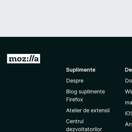
D
u
Suplimente
De
-
Despre
Do
t
e
Blog suplimente
Wi
p
Firefox
m
e
Atelier de extensii
p
iO
a
Centrul
An
g
dezvoltatorilor