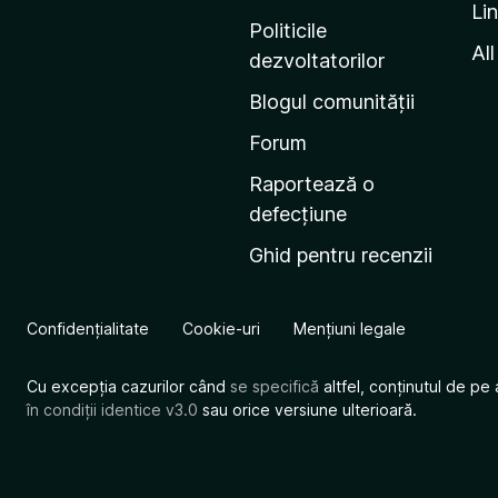
Li
i
Politicile
n
All
dezvoltatorilor
a
Blogul comunității
d
e
Forum
s
Raportează o
t
defecțiune
a
Ghid pentru recenzii
r
t
M
Confidențialitate
Cookie-uri
Mențiuni legale
o
z
Cu excepția cazurilor când
se specifică
altfel, conținutul de pe 
i
în condiții identice v3.0
sau orice versiune ulterioară.
l
l