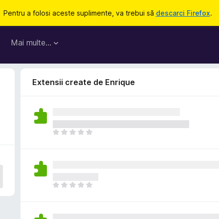
Pentru a folosi aceste suplimente, va trebui să
descarci Firefox
.
Mai multe…
Extensii create de Enrique
N
u
e
x
i
s
N
t
u
ă
e
î
x