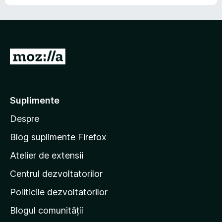
u
ă
v
i
e
î
a
x
n
l
i
c
u
s
ă
ă
t
D
e
r
ă
v
u
i
î
a
-
n
l
c
t
u
Suplimente
ă
e
ă
e
Despre
r
p
v
i
e
a
Blog suplimente Firefox
l
p
Atelier de extensii
u
a
ă
Centrul dezvoltatorilor
g
r
i
i
Politicile dezvoltatorilor
n
Blogul comunității
a