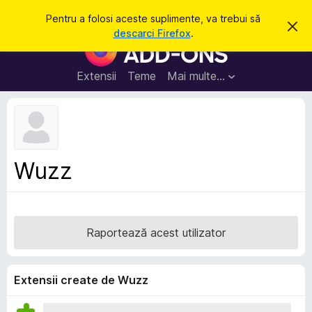
C
Intră în cont
Pentru a folosi aceste suplimente, va trebui să
R
a
descarci Firefox
.
e
S
u
s
u
p
t
i
p
Extensii
Teme
Mai multe…
ă
n
l
g
e
i
a
m
c
e
e
a
n
s
Wuzz
t
t
ă
e
n
o
p
t
e
i
Raportează acest utilizator
f
n
i
t
c
a
r
Extensii create de Wuzz
r
u
e
F