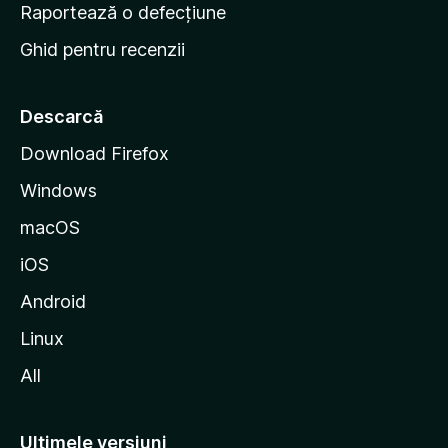
e
Raportează o defecțiune
s
Ghid pentru recenzii
t
a
r
Descarcă
t
Download Firefox
M
Windows
o
z
macOS
i
iOS
l
l
Android
a
Linux
All
Ultimele versiuni