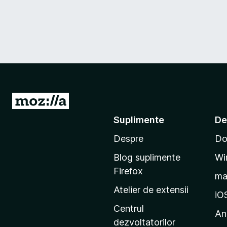
D
u
Suplimente
De
-
Despre
Do
t
e
Blog suplimente
Wi
p
Firefox
m
e
Atelier de extensii
p
iO
a
Centrul
An
g
dezvoltatorilor