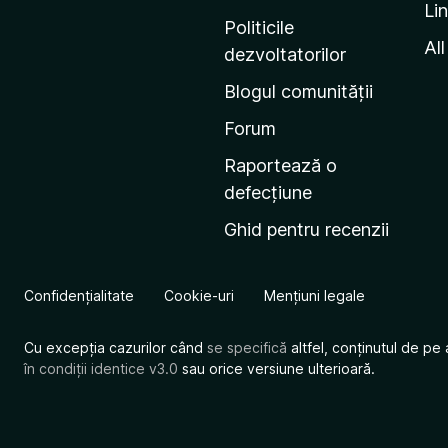
Li
i
Politicile
n
All
dezvoltatorilor
a
Blogul comunității
d
e
Forum
s
Raportează o
t
defecțiune
a
Ghid pentru recenzii
r
t
M
Confidențialitate
Cookie-uri
Mențiuni legale
o
z
Cu excepția cazurilor când
se specifică
altfel, conținutul de pe 
i
în condiții identice v3.0
sau orice versiune ulterioară.
l
l