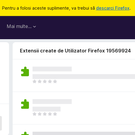
Pentru a folosi aceste suplimente, va trebui să
descarci Firefox
.
Mai multe…
Extensii create de Utilizator Firefox 19569924
N
u
e
x
i
s
N
t
u
ă
e
î
x