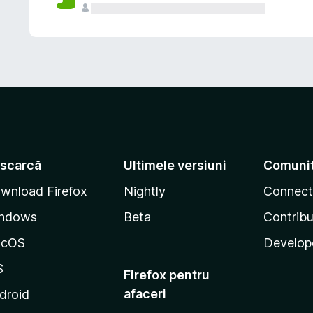
scarcă
Ultimele versiuni
Comuni
wnload Firefox
Nightly
Connect
ndows
Beta
Contribu
acOS
Develop
S
Firefox pentru
afaceri
droid