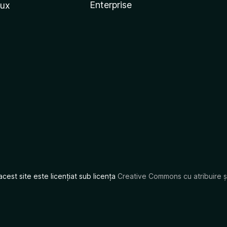
Enterprise
nux
acest site este licențiat sub licența
Creative Commons cu atribuire și