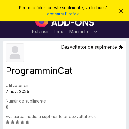
C
Intră în cont
Pentru a folosi aceste suplimente, va trebui să
R
a
descarci Firefox
.
e
S
u
s
u
p
t
i
p
Extensii
Teme
Mai multe…
ă
n
l
g
e
i
Dezvoltator de suplimente
a
m
c
e
e
a
n
s
ProgramminCat
t
t
ă
e
n
o
Utilizator din
p
t
7 nov. 2025
e
i
f
n
Număr de suplimente
i
t
0
c
a
r
Evaluarea medie a suplimentelor dezvoltatorului
r
u
e
E
F
v