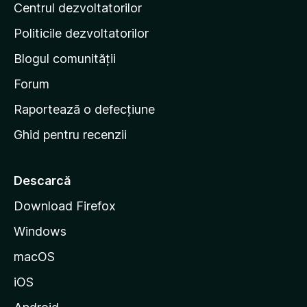
Centrul dezvoltatorilor
g
r
i
i
Politicile dezvoltatorilor
n
Blogul comunității
a
d
Forum
e
Raportează o defecțiune
s
Ghid pentru recenzii
t
a
r
Descarcă
t
Download Firefox
M
Windows
o
z
macOS
i
iOS
l
l