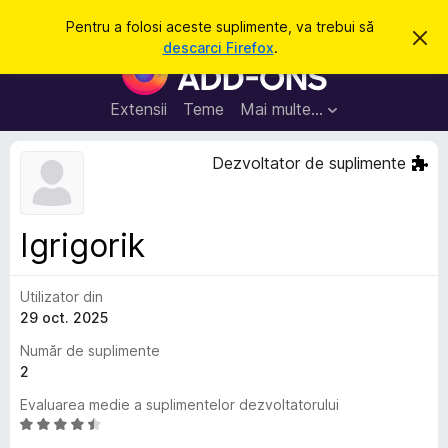
C
Intră în cont
Pentru a folosi aceste suplimente, va trebui să
R
a
descarci Firefox
.
e
S
u
s
u
p
t
i
p
Extensii
Teme
Mai multe…
ă
n
l
g
e
i
Dezvoltator de suplimente
a
m
c
e
e
a
n
s
Igrigorik
t
t
ă
e
n
o
Utilizator din
p
t
29 oct. 2025
e
i
f
n
Număr de suplimente
i
t
2
c
a
r
Evaluarea medie a suplimentelor dezvoltatorului
r
u
e
E
F
v