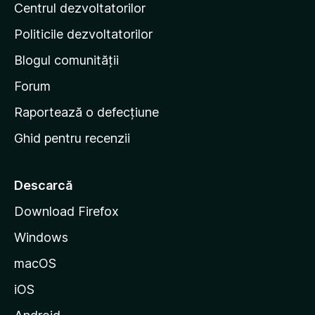
Centrul dezvoltatorilor
g
r
i
i
Politicile dezvoltatorilor
n
Blogul comunității
a
d
Forum
e
Raportează o defecțiune
s
Ghid pentru recenzii
t
a
r
Descarcă
t
Download Firefox
M
Windows
o
z
macOS
i
iOS
l
l