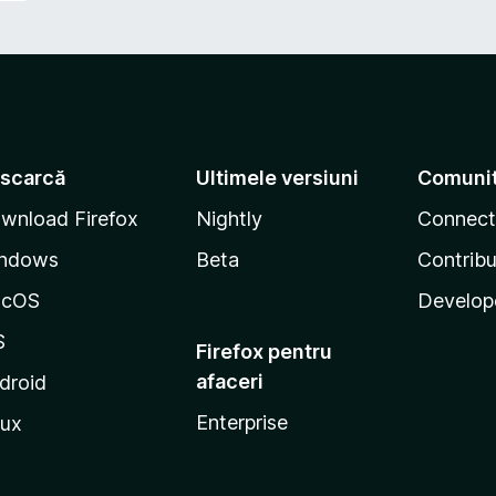
scarcă
Ultimele versiuni
Comuni
wnload Firefox
Nightly
Connect
ndows
Beta
Contribu
acOS
Develop
S
Firefox pentru
afaceri
droid
Enterprise
nux