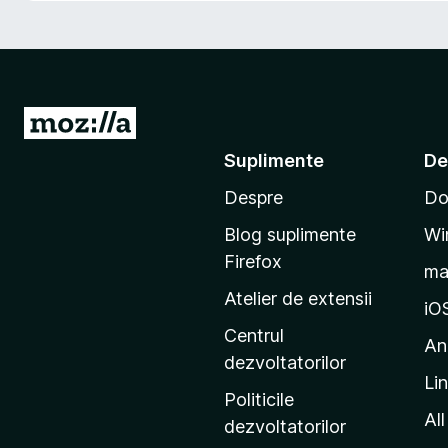
i
r
e
f
o
D
x
u
Suplimente
De
-
Despre
Do
t
e
Blog suplimente
Wi
p
Firefox
m
e
Atelier de extensii
p
iO
a
Centrul
An
g
dezvoltatorilor
Li
i
Politicile
n
All
dezvoltatorilor
a