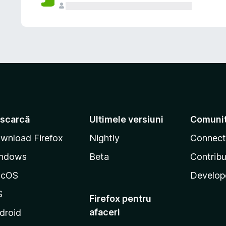
scarcă
Ultimele versiuni
Comuni
wnload Firefox
Nightly
Connect
ndows
Beta
Contribu
acOS
Develop
S
Firefox pentru
afaceri
droid