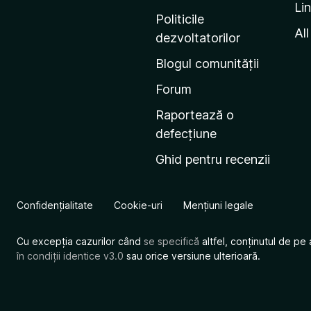
Li
i
Politicile
n
All
dezvoltatorilor
a
Blogul comunității
d
e
Forum
s
Raportează o
t
defecțiune
a
Ghid pentru recenzii
r
t
M
Confidențialitate
Cookie-uri
Mențiuni legale
o
z
Cu excepția cazurilor când
se specifică
altfel, conținutul de pe 
i
în condiții identice v3.0
sau orice versiune ulterioară.
l
l