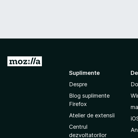
D
u
Suplimente
De
-
Despre
Do
t
e
Blog suplimente
Wi
p
Firefox
m
e
Atelier de extensii
p
iO
a
Centrul
An
g
dezvoltatorilor