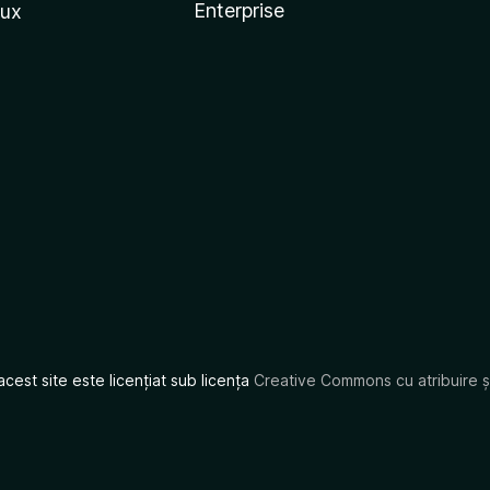
Enterprise
nux
acest site este licențiat sub licența
Creative Commons cu atribuire și