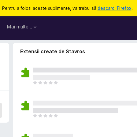
Pentru a folosi aceste suplimente, va trebui să
descarci Firefox
.
Mai multe…
Extensii create de Stavros
N
u
e
x
i
s
N
t
u
ă
e
î
x