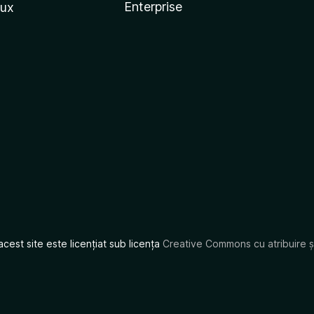
Enterprise
nux
acest site este licențiat sub licența
Creative Commons cu atribuire și