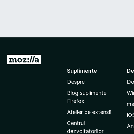
D
u
Suplimente
De
-
Despre
Do
t
e
Blog suplimente
Wi
p
Firefox
m
e
Atelier de extensii
p
iO
a
Centrul
An
g
dezvoltatorilor