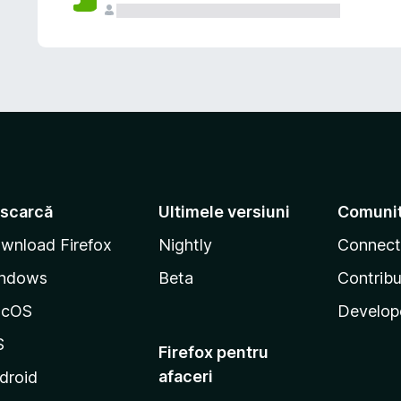
scarcă
Ultimele versiuni
Comuni
wnload Firefox
Nightly
Connect
ndows
Beta
Contribu
acOS
Develop
S
Firefox pentru
afaceri
droid