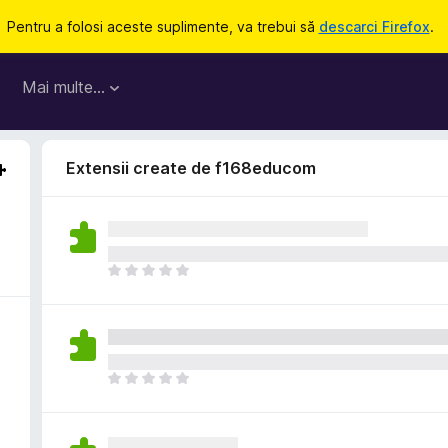
Pentru a folosi aceste suplimente, va trebui să
descarci Firefox
.
Mai multe…
Extensii create de f168educom
N
u
e
x
i
s
N
t
u
ă
e
î
x