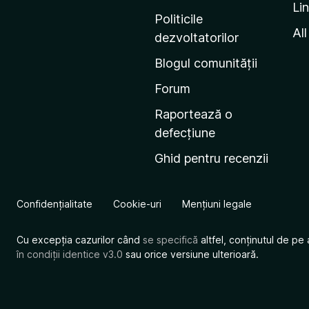
Li
i
Politicile
n
All
dezvoltatorilor
a
Blogul comunității
d
e
Forum
s
Raportează o
t
defecțiune
a
Ghid pentru recenzii
r
t
M
Confidențialitate
Cookie-uri
Mențiuni legale
o
z
Cu excepția cazurilor când
se specifică
altfel, conținutul de pe 
i
în condiții identice v3.0
sau orice versiune ulterioară.
l
l