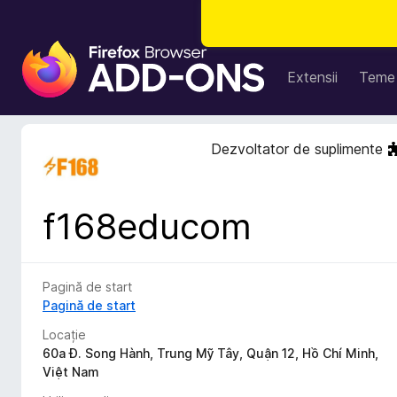
S
u
Extensii
Teme
p
l
i
Dezvoltator de suplimente
m
e
n
f168educom
t
e
p
e
Pagină de start
n
Pagină de start
t
Locație
r
60a Đ. Song Hành, Trung Mỹ Tây, Quận 12, Hồ Chí Minh,
u
Việt Nam
F