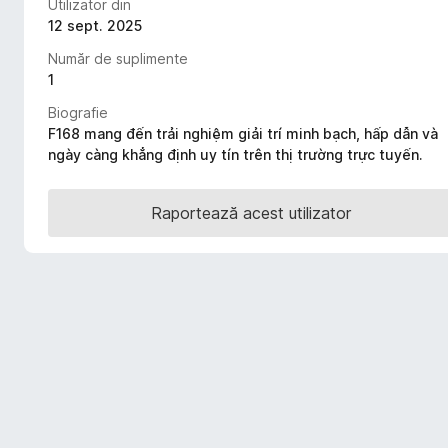
Utilizator din
i
12 sept. 2025
r
Număr de suplimente
e
1
f
o
Biografie
F168 mang đến trải nghiệm giải trí minh bạch, hấp dẫn và
x
ngày càng khẳng định uy tín trên thị trường trực tuyến.
Raportează acest utilizator