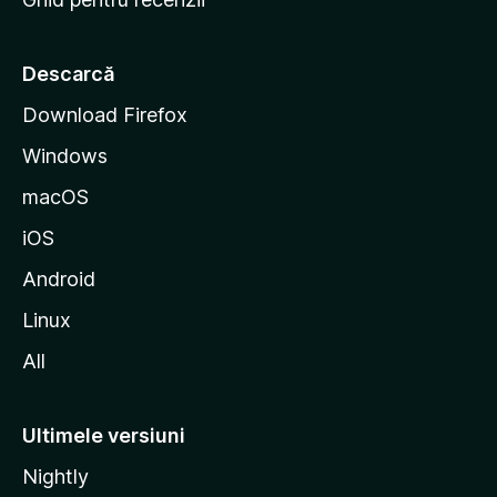
t
a
r
Descarcă
t
Download Firefox
M
Windows
o
z
macOS
i
iOS
l
l
Android
a
Linux
All
Ultimele versiuni
Nightly