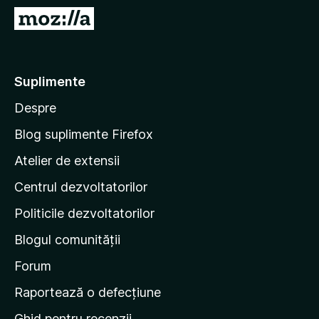
i
D
r
u
e
-
f
t
Suplimente
o
e
x
Despre
p
e
Blog suplimente Firefox
p
Atelier de extensii
a
Centrul dezvoltatorilor
g
i
Politicile dezvoltatorilor
n
Blogul comunității
a
d
Forum
e
Raportează o defecțiune
s
Ghid pentru recenzii