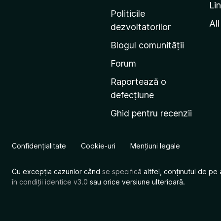
Li
i
Politicile
n
All
dezvoltatorilor
a
Blogul comunității
d
e
Forum
s
Raportează o
t
defecțiune
a
Ghid pentru recenzii
r
t
M
Confidențialitate
Cookie-uri
Mențiuni legale
o
z
Cu excepția cazurilor când
se specifică
altfel, conținutul de pe 
i
în condiții identice v3.0
sau orice versiune ulterioară.
l
l