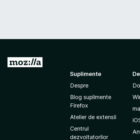
D
u
Suplimente
De
-
Despre
Do
t
e
Blog suplimente
Wi
p
Firefox
m
e
Atelier de extensii
p
iO
a
Centrul
An
g
dezvoltatorilor