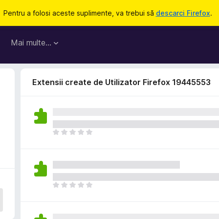
Pentru a folosi aceste suplimente, va trebui să
descarci Firefox
.
Mai multe…
Extensii create de Utilizator Firefox 19445553
N
u
e
x
i
s
N
t
u
ă
e
î
x