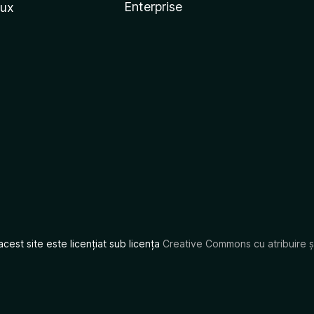
Enterprise
nux
acest site este licențiat sub licența
Creative Commons cu atribuire și