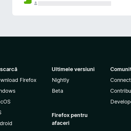
scarcă
Ultimele versiuni
Comuni
wnload Firefox
Nightly
Connect
ndows
Beta
Contribu
acOS
Develop
S
Firefox pentru
afaceri
droid