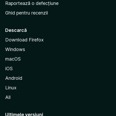
e
Raportează o defecțiune
s
Ghid pentru recenzii
t
a
r
Descarcă
t
Download Firefox
M
Windows
o
z
macOS
i
iOS
l
l
Android
a
Linux
All
Ultimele versiuni