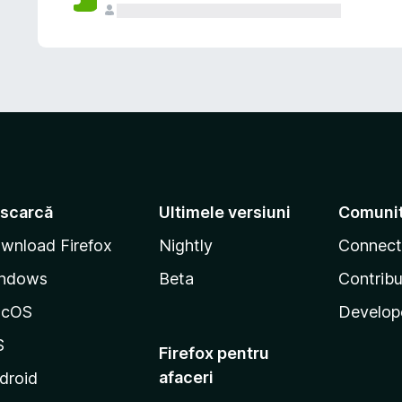
scarcă
Ultimele versiuni
Comuni
wnload Firefox
Nightly
Connect
ndows
Beta
Contribu
acOS
Develop
S
Firefox pentru
afaceri
droid