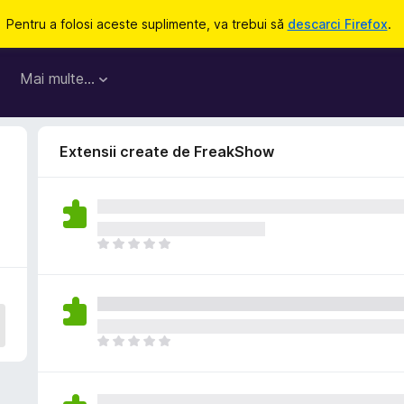
Pentru a folosi aceste suplimente, va trebui să
descarci Firefox
.
Mai multe…
Extensii create de FreakShow
N
u
e
x
i
s
N
t
u
ă
e
î
x