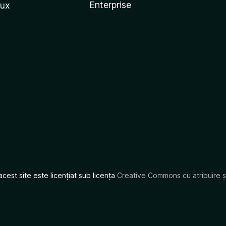
Enterprise
nux
acest site este licențiat sub licența
Creative Commons cu atribuire și