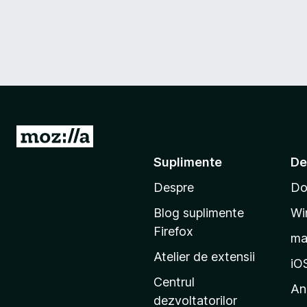
D
u
Suplimente
De
-
Despre
Do
t
e
Blog suplimente
Wi
p
Firefox
m
e
Atelier de extensii
p
iO
a
Centrul
An
g
dezvoltatorilor