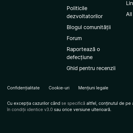
Li
i
Politicile
n
All
dezvoltatorilor
a
Blogul comunității
d
e
Forum
s
Raportează o
t
defecțiune
a
Ghid pentru recenzii
r
t
M
Confidențialitate
Cookie-uri
Mențiuni legale
o
z
Cu excepția cazurilor când
se specifică
altfel, conținutul de pe 
i
în condiții identice v3.0
sau orice versiune ulterioară.
l
l