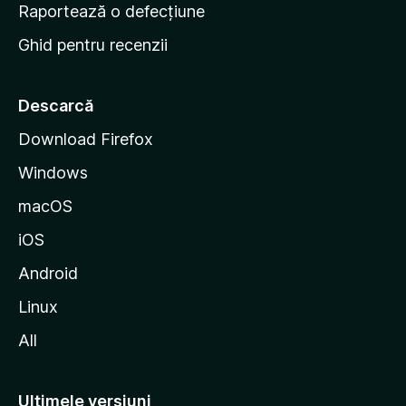
e
Raportează o defecțiune
s
Ghid pentru recenzii
t
a
r
Descarcă
t
Download Firefox
M
Windows
o
z
macOS
i
iOS
l
l
Android
a
Linux
All
Ultimele versiuni