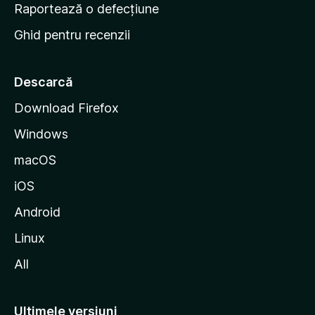
e
Raportează o defecțiune
s
Ghid pentru recenzii
t
a
r
Descarcă
t
Download Firefox
M
Windows
o
z
macOS
i
iOS
l
l
Android
a
Linux
All
Ultimele versiuni