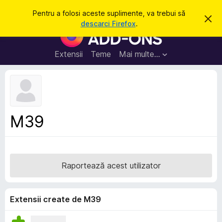
C
Intră în cont
Pentru a folosi aceste suplimente, va trebui să
R
a
descarci Firefox
.
e
S
u
s
u
p
t
i
p
Extensii
Teme
Mai multe…
ă
n
l
g
e
i
a
m
c
e
e
a
n
s
M39
t
t
ă
e
n
o
p
t
e
i
Raportează acest utilizator
f
n
i
t
c
a
r
Extensii create de M39
r
u
e
F