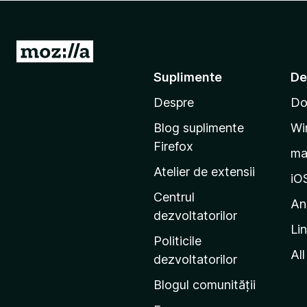
i
r
e
D
f
u
Suplimente
De
o
-
x
Despre
Do
t
e
Blog suplimente
Wi
p
Firefox
m
e
Atelier de extensii
p
iO
a
Centrul
An
g
dezvoltatorilor
Li
i
Politicile
n
All
dezvoltatorilor
a
Blogul comunității
d