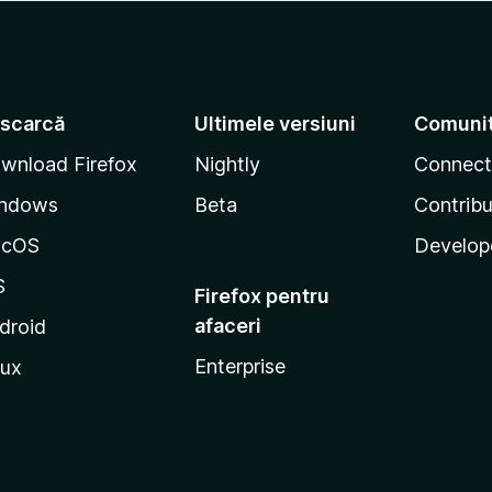
scarcă
Ultimele versiuni
Comuni
wnload Firefox
Nightly
Connect
ndows
Beta
Contribu
acOS
Develop
S
Firefox pentru
afaceri
droid
Enterprise
nux