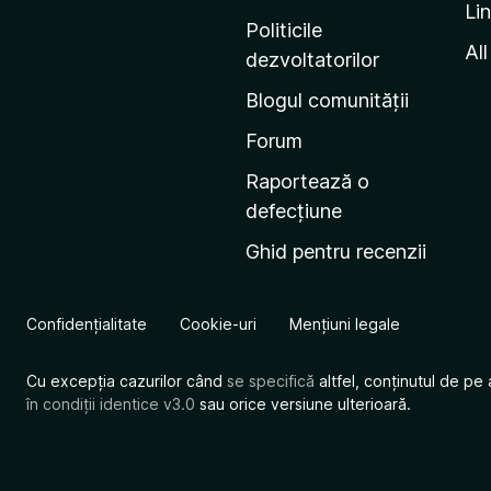
Li
i
Politicile
n
All
dezvoltatorilor
a
Blogul comunității
d
e
Forum
s
Raportează o
t
defecțiune
a
Ghid pentru recenzii
r
t
M
Confidențialitate
Cookie-uri
Mențiuni legale
o
z
Cu excepția cazurilor când
se specifică
altfel, conținutul de pe 
i
în condiții identice v3.0
sau orice versiune ulterioară.
l
l