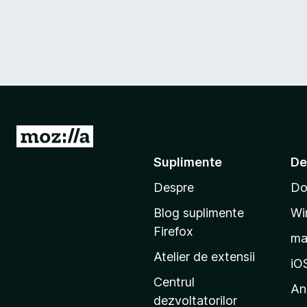
D
u
Suplimente
De
-
Despre
Do
t
e
Blog suplimente
Wi
p
Firefox
m
e
Atelier de extensii
p
iO
a
Centrul
An
g
dezvoltatorilor