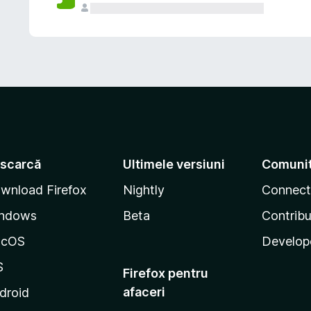
scarcă
Ultimele versiuni
Comuni
wnload Firefox
Nightly
Connect
ndows
Beta
Contribu
acOS
Develop
S
Firefox pentru
afaceri
droid