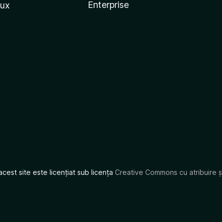
Enterprise
nux
acest site este licențiat sub licența
Creative Commons cu atribuire și