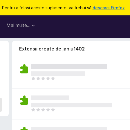
Pentru a folosi aceste suplimente, va trebui să
descarci Firefox
.
Mai multe…
Extensii create de janiu1402
N
u
e
x
i
s
N
t
u
ă
e
î
x