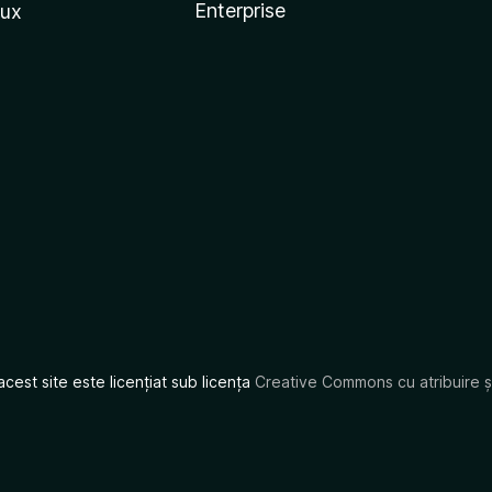
Enterprise
nux
acest site este licențiat sub licența
Creative Commons cu atribuire și