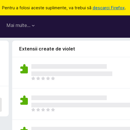
Pentru a folosi aceste suplimente, va trebui să
descarci Firefox
.
Mai multe…
Extensii create de violet
N
u
e
x
i
s
N
t
u
ă
e
î
x