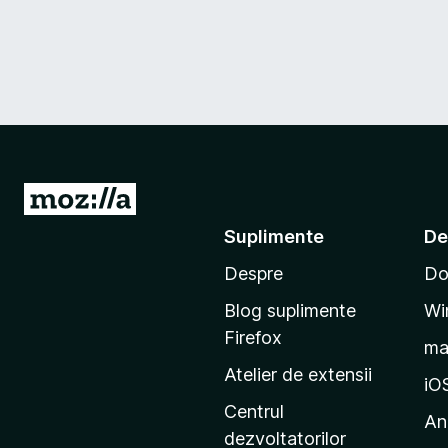
D
u
Suplimente
De
-
Despre
Do
t
e
Blog suplimente
Wi
p
Firefox
m
e
Atelier de extensii
p
iO
a
Centrul
An
g
dezvoltatorilor