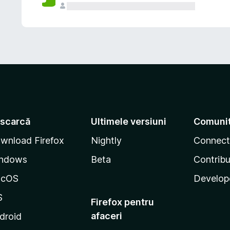
scarcă
Ultimele versiuni
Comuni
wnload Firefox
Nightly
Connect
ndows
Beta
Contribu
acOS
Develop
S
Firefox pentru
afaceri
droid