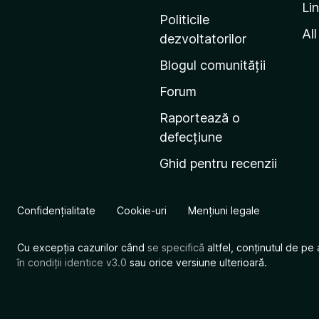
Li
i
Politicile
n
All
dezvoltatorilor
a
Blogul comunității
d
e
Forum
s
Raportează o
t
defecțiune
a
Ghid pentru recenzii
r
t
M
Confidențialitate
Cookie-uri
Mențiuni legale
o
z
Cu excepția cazurilor când
se specifică
altfel, conținutul de pe 
i
în condiții identice v3.0
sau orice versiune ulterioară.
l
l