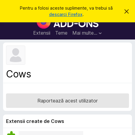
C
Intră în cont
Pentru a folosi aceste suplimente, va trebui să
R
a
descarci Firefox
.
e
S
u
s
u
p
t
i
p
Extensii
Teme
Mai multe…
ă
n
l
g
e
i
a
m
c
e
e
a
n
s
Cows
t
t
ă
e
n
o
p
t
e
i
Raportează acest utilizator
f
n
i
t
c
a
r
Extensii create de Cows
r
u
e
F