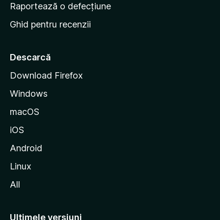
e
Raportează o defecțiune
s
Ghid pentru recenzii
t
a
r
Descarcă
t
Download Firefox
M
Windows
o
z
macOS
i
iOS
l
l
Android
a
Linux
All
Ultimele versiuni