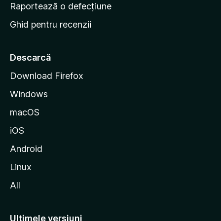
e
Raportează o defecțiune
s
Ghid pentru recenzii
t
a
r
Descarcă
t
Download Firefox
M
Windows
o
z
macOS
i
iOS
l
l
Android
a
Linux
All
Ultimele versiuni