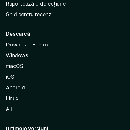
e
Raportează o defecțiune
s
Ghid pentru recenzii
t
a
r
Descarcă
t
Download Firefox
M
Windows
o
z
macOS
i
iOS
l
l
Android
a
Linux
All
Ultimele versiuni