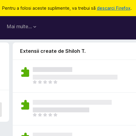
Pentru a folosi aceste suplimente, va trebui să
descarci Firefox
.
Mai multe…
Extensii create de Shiloh T.
N
u
e
x
i
s
N
t
u
ă
e
î
x