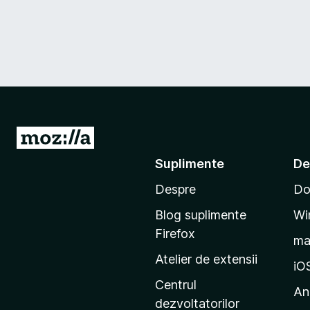
D
u
Suplimente
De
-
Despre
Do
t
e
Blog suplimente
Wi
p
Firefox
m
e
Atelier de extensii
p
iO
a
Centrul
An
g
dezvoltatorilor