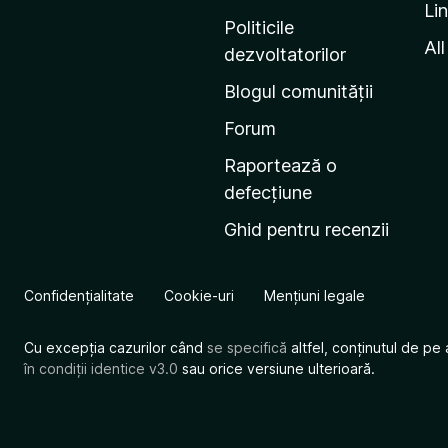
Li
i
Politicile
n
All
dezvoltatorilor
a
Blogul comunității
d
e
Forum
s
Raportează o
t
defecțiune
a
Ghid pentru recenzii
r
t
M
Confidențialitate
Cookie-uri
Mențiuni legale
o
z
Cu excepția cazurilor când
se specifică
altfel, conținutul de pe 
i
în condiții identice v3.0
sau orice versiune ulterioară.
l
l