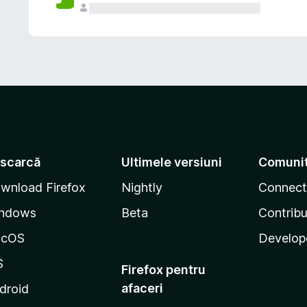
scarcă
Ultimele versiuni
Comuni
wnload Firefox
Nightly
Connect
ndows
Beta
Contribu
acOS
Develop
S
Firefox pentru
afaceri
droid