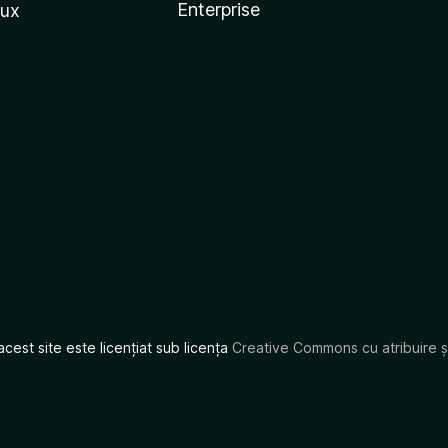
Enterprise
nux
acest site este licențiat sub licența
Creative Commons cu atribuire și