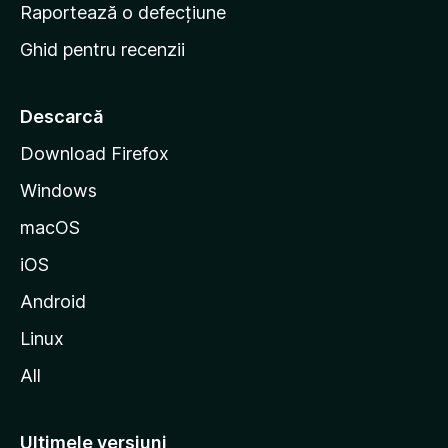
e
Raportează o defecțiune
s
Ghid pentru recenzii
t
a
r
Descarcă
t
Download Firefox
M
Windows
o
z
macOS
i
iOS
l
l
Android
a
Linux
All
Ultimele versiuni