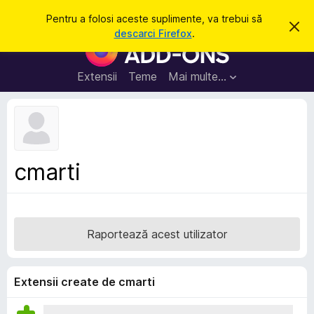
C
Intră în cont
Pentru a folosi aceste suplimente, va trebui să
R
a
descarci Firefox
.
e
S
u
s
u
p
t
i
p
Extensii
Teme
Mai multe…
ă
n
l
g
e
i
a
m
c
e
e
a
n
s
cmarti
t
t
ă
e
n
o
p
t
e
i
Raportează acest utilizator
f
n
i
t
c
a
r
Extensii create de cmarti
r
u
e
F