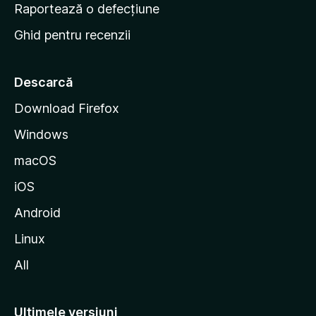
e
Raportează o defecțiune
s
Ghid pentru recenzii
t
a
r
Descarcă
t
Download Firefox
M
Windows
o
z
macOS
i
iOS
l
l
Android
a
Linux
All
Ultimele versiuni