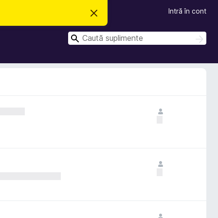
Intră în cont
R
e
s
C
p
C
i
a
a
n
u
u
g
t
e
t
ă
a
ă
c
e
a
s
t
ă
n
o
t
i
f
i
c
a
r
e