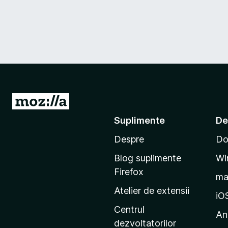
D
u
Suplimente
De
-
Despre
Do
t
e
Blog suplimente
Wi
p
Firefox
m
e
Atelier de extensii
p
iO
a
Centrul
An
g
dezvoltatorilor