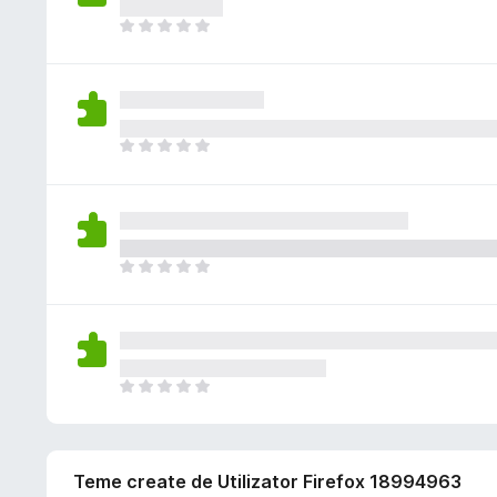
i
l
c
s
N
u
ă
t
u
ă
e
ă
e
r
v
î
x
i
a
n
i
l
c
s
N
u
ă
t
u
ă
e
ă
e
r
v
î
x
i
a
n
i
l
c
s
N
u
ă
t
u
ă
e
ă
e
r
v
î
x
i
a
n
i
l
c
s
N
u
ă
t
u
ă
e
ă
e
r
v
î
x
i
a
n
Teme create de Utilizator Firefox 18994963
i