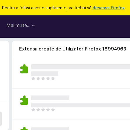
Pentru a folosi aceste suplimente, va trebui să
descarci Firefox
.
Mai multe…
Extensii create de Utilizator Firefox 18994963
N
u
e
x
i
s
N
t
u
ă
e
î
x