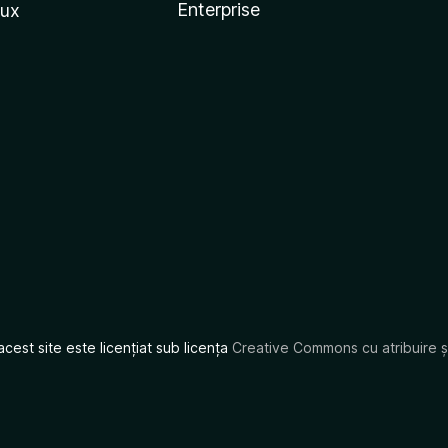
Enterprise
nux
acest site este licențiat sub licența
Creative Commons cu atribuire și