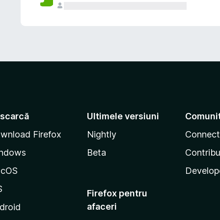
scarcă
Ultimele versiuni
Comuni
wnload Firefox
Nightly
Connect
ndows
Beta
Contribu
acOS
Develop
S
Firefox pentru
afaceri
droid