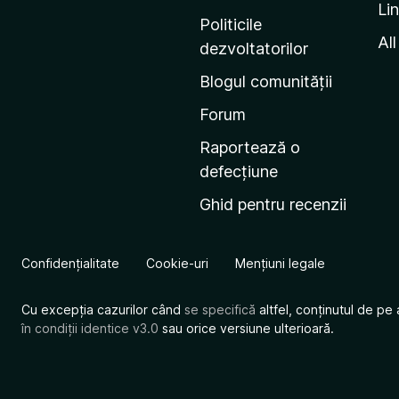
Li
i
Politicile
n
All
dezvoltatorilor
a
Blogul comunității
d
e
Forum
s
Raportează o
t
defecțiune
a
Ghid pentru recenzii
r
t
M
Confidențialitate
Cookie-uri
Mențiuni legale
o
z
Cu excepția cazurilor când
se specifică
altfel, conținutul de pe 
i
în condiții identice v3.0
sau orice versiune ulterioară.
l
l