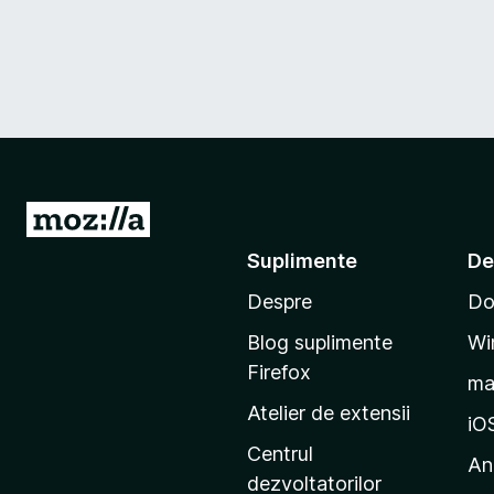
D
u
Suplimente
De
-
Despre
Do
t
e
Blog suplimente
Wi
p
Firefox
m
e
Atelier de extensii
p
iO
a
Centrul
An
g
dezvoltatorilor