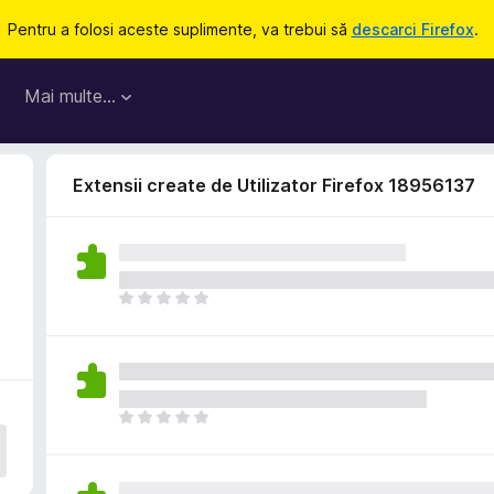
Pentru a folosi aceste suplimente, va trebui să
descarci Firefox
.
Mai multe…
Extensii create de Utilizator Firefox 18956137
N
u
e
x
i
s
N
t
u
ă
e
î
x