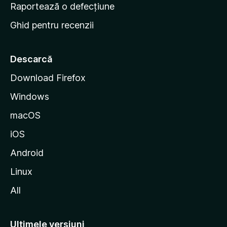
e
Raportează o defecțiune
s
Ghid pentru recenzii
t
a
r
Descarcă
t
Download Firefox
M
Windows
o
z
macOS
i
iOS
l
l
Android
a
Linux
All
Ultimele versiuni