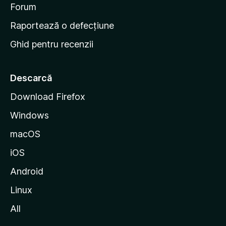
d
Forum
e
Raportează o defecțiune
s
Ghid pentru recenzii
t
a
r
Descarcă
t
Download Firefox
M
Windows
o
z
macOS
i
iOS
l
l
Android
a
Linux
All