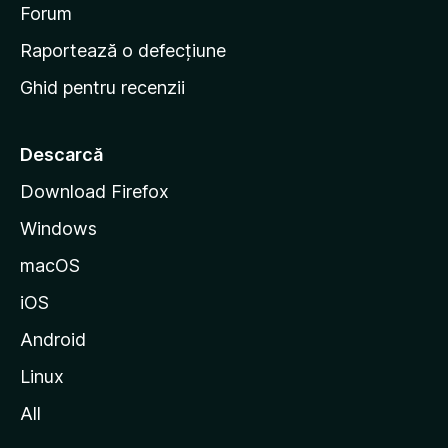
d
Forum
e
Raportează o defecțiune
s
Ghid pentru recenzii
t
a
r
Descarcă
t
Download Firefox
M
Windows
o
z
macOS
i
iOS
l
l
Android
a
Linux
All