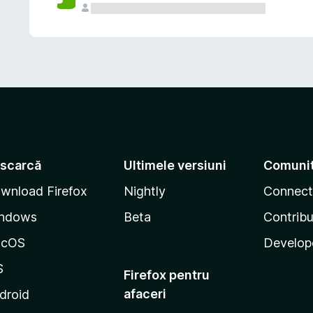
scarcă
Ultimele versiuni
Comuni
wnload Firefox
Nightly
Connect
ndows
Beta
Contribu
acOS
Develop
S
Firefox pentru
afaceri
droid