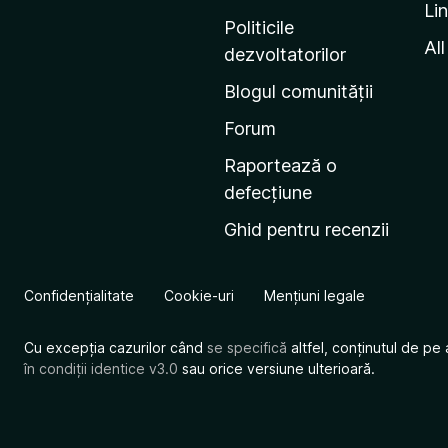
Li
i
Politicile
n
All
dezvoltatorilor
a
Blogul comunității
d
e
Forum
s
Raportează o
t
defecțiune
a
Ghid pentru recenzii
r
t
M
Confidențialitate
Cookie-uri
Mențiuni legale
o
z
Cu excepția cazurilor când
se specifică
altfel, conținutul de pe 
i
în condiții identice v3.0
sau orice versiune ulterioară.
l
l