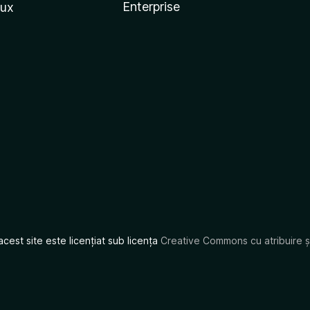
Enterprise
nux
acest site este licențiat sub licența
Creative Commons cu atribuire și