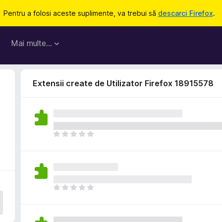
Pentru a folosi aceste suplimente, va trebui să
descarci Firefox
.
Mai multe…
Extensii create de Utilizator Firefox 18915578
N
u
e
x
i
s
N
t
u
ă
e
î
x