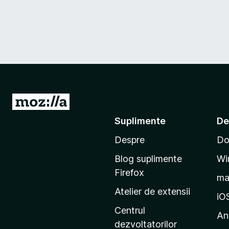
D
u
Suplimente
De
-
Despre
Do
t
e
Blog suplimente
Wi
p
Firefox
m
e
Atelier de extensii
p
iO
a
Centrul
An
g
dezvoltatorilor