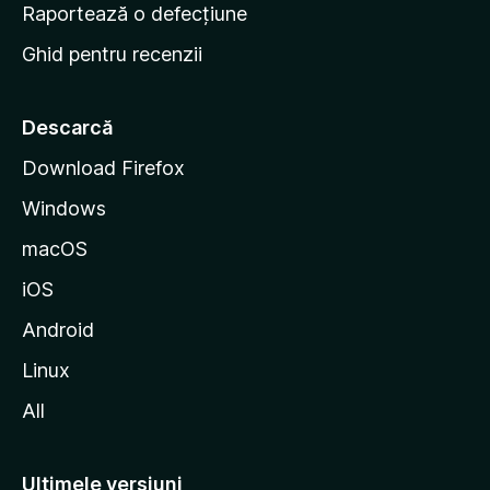
e
Raportează o defecțiune
s
Ghid pentru recenzii
t
a
r
Descarcă
t
Download Firefox
M
Windows
o
z
macOS
i
iOS
l
l
Android
a
Linux
All
Ultimele versiuni