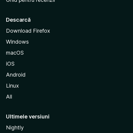
t
a
r
Descarcă
t
Download Firefox
M
Windows
o
z
macOS
i
iOS
l
l
Android
a
Linux
All
Ultimele versiuni
Nightly