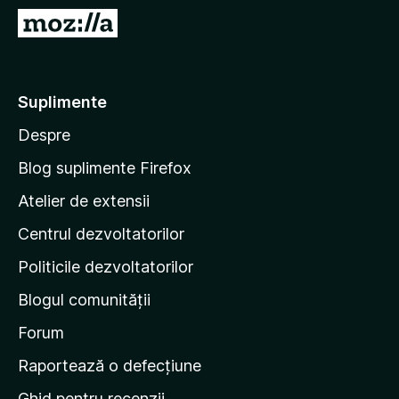
i
D
r
u
e
-
f
t
Suplimente
o
e
x
Despre
p
e
Blog suplimente Firefox
p
Atelier de extensii
a
Centrul dezvoltatorilor
g
i
Politicile dezvoltatorilor
n
Blogul comunității
a
d
Forum
e
Raportează o defecțiune
s
Ghid pentru recenzii