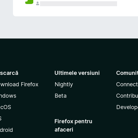
scarcă
Ultimele versiuni
Comuni
wnload Firefox
Nightly
Connect
ndows
Beta
Contribu
acOS
Develop
S
Firefox pentru
afaceri
droid