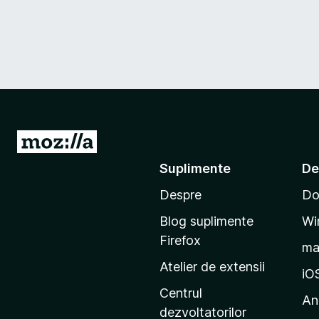
D
u
Suplimente
De
-
Despre
Do
t
e
Blog suplimente
Wi
p
Firefox
m
e
Atelier de extensii
p
iO
a
Centrul
An
g
dezvoltatorilor