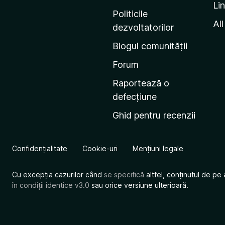
Li
i
Politicile
n
All
dezvoltatorilor
a
Blogul comunității
d
e
Forum
s
Raportează o
t
defecțiune
a
Ghid pentru recenzii
r
t
M
Confidențialitate
Cookie-uri
Mențiuni legale
o
z
Cu excepția cazurilor când
se specifică
altfel, conținutul de pe 
i
în condiții identice v3.0
sau orice versiune ulterioară.
l
l