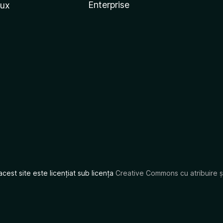
Enterprise
nux
acest site este licențiat sub licența
Creative Commons cu atribuire și