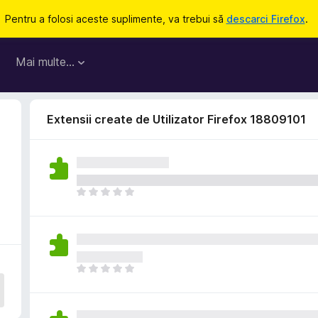
Pentru a folosi aceste suplimente, va trebui să
descarci Firefox
.
Mai multe…
Extensii create de Utilizator Firefox 18809101
N
u
e
x
i
s
N
t
u
ă
e
î
x