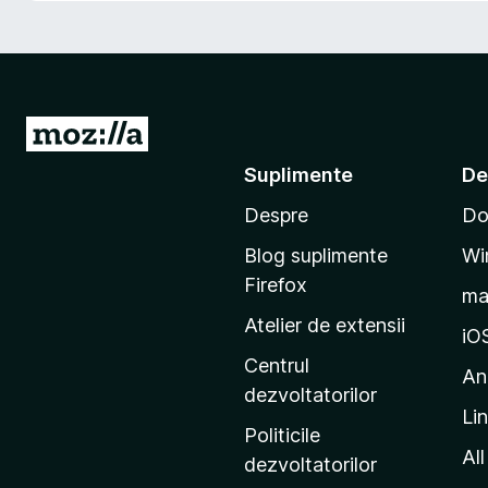
i
r
e
f
o
D
x
u
Suplimente
De
-
Despre
Do
t
e
Blog suplimente
Wi
p
Firefox
m
e
Atelier de extensii
p
iO
a
Centrul
An
g
dezvoltatorilor
Li
i
Politicile
n
All
dezvoltatorilor
a