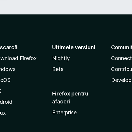
scarcă
Ultimele versiuni
Comuni
wnload Firefox
Nightly
Connect
ndows
Beta
Contribu
acOS
Develop
S
Firefox pentru
afaceri
droid
Enterprise
nux