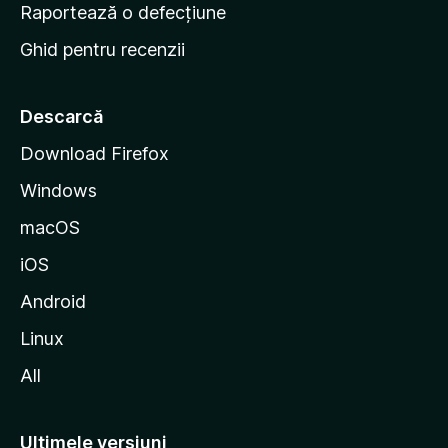
e
Raportează o defecțiune
s
Ghid pentru recenzii
t
a
r
Descarcă
t
Download Firefox
M
Windows
o
z
macOS
i
iOS
l
l
Android
a
Linux
All
Ultimele versiuni