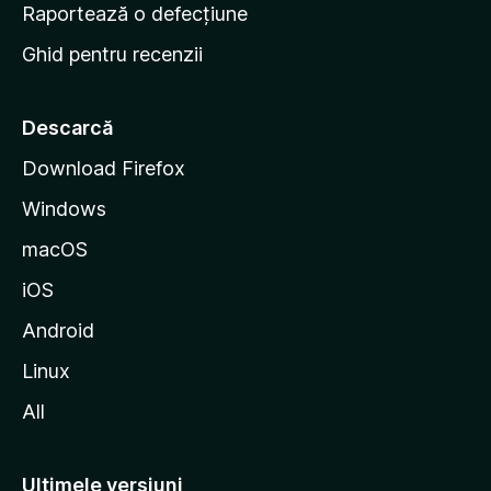
e
Raportează o defecțiune
s
Ghid pentru recenzii
t
a
r
Descarcă
t
Download Firefox
M
Windows
o
z
macOS
i
iOS
l
l
Android
a
Linux
All
Ultimele versiuni