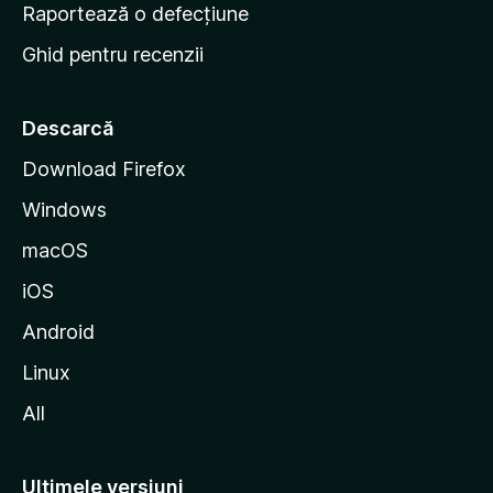
e
Raportează o defecțiune
s
Ghid pentru recenzii
t
a
r
Descarcă
t
Download Firefox
M
Windows
o
z
macOS
i
iOS
l
l
Android
a
Linux
All
Ultimele versiuni