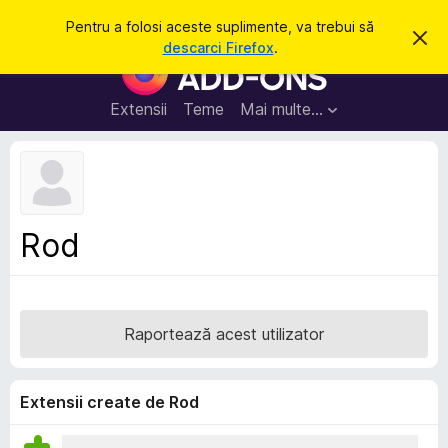
C
Intră în cont
Pentru a folosi aceste suplimente, va trebui să
R
a
descarci Firefox
.
e
S
u
s
u
p
t
i
p
Extensii
Teme
Mai multe…
ă
n
l
g
e
i
a
m
c
e
e
a
n
s
Rod
t
t
ă
e
n
o
p
t
e
i
Raportează acest utilizator
f
n
i
t
c
a
r
Extensii create de Rod
r
u
e
F