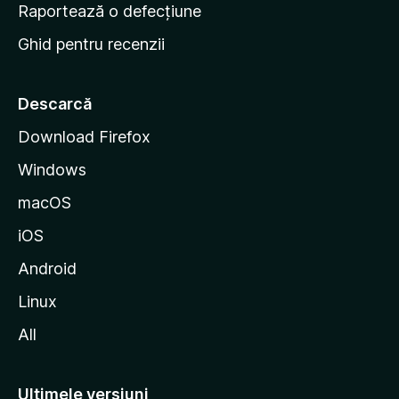
e
Raportează o defecțiune
s
Ghid pentru recenzii
t
a
r
Descarcă
t
Download Firefox
M
Windows
o
z
macOS
i
iOS
l
l
Android
a
Linux
All
Ultimele versiuni