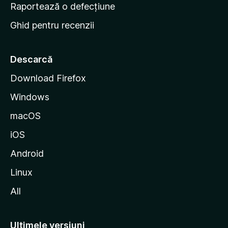
e
Raportează o defecțiune
s
Ghid pentru recenzii
t
a
r
Descarcă
t
Download Firefox
M
Windows
o
z
macOS
i
iOS
l
l
Android
a
Linux
All
Ultimele versiuni