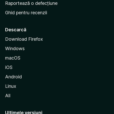
e
Raportează o defecțiune
s
Ghid pentru recenzii
t
a
r
Descarcă
t
Download Firefox
M
Windows
o
z
macOS
i
iOS
l
l
Android
a
Linux
All
Ultimele versiuni